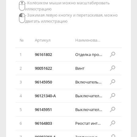
- Колёсиком мыши можно масштабировать
иллюстрацию
- Зажимая левую кнопку и перетаскивая, можно
двигать иллюстрацию
№
Артикул
Наименование детали
1
96161802
Отделка проема приборов
2
90051622
Винт
3
96145950
Включатель противотуманных фар
4
96121340-А
Выключатель обогревателя стекла
5
96145951
Выключатель обогревателя стекла
6
96164803
Реостат интенсивности освещения