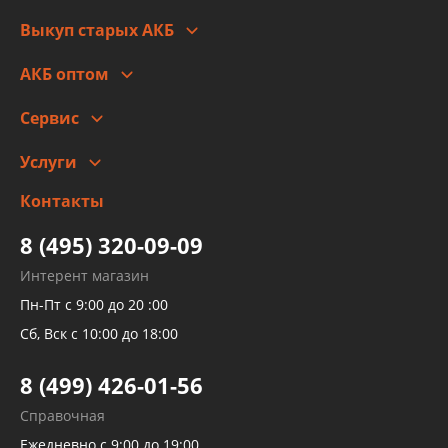
Правовая информация
Что с моим заказом
Выкуп старых АКБ
Оплата
Стоимость
Гарантии и возврат
АКБ оптом
Сотрудничество
Скидки
Сервис
Автомойка и шиномонтаж
Услуги
Заправка кондиционера авто
Изготовление и ремонт рукавов
Контакты
Детейлинг
высокого давления
Тормозных трубок
8 (495) 320-09-09
Рукавов гидроусилителей
Интерент магазин
Рукавов компрессоров и турбин
Пн-Пт с 9:00 до 20 :00
Трубок кондиционеров
Сб, Вск с 10:00 до 18:00
Шлангов трубок КПП АКПП
8 (499) 426-01-56
Развертка пайка медных стальных
Справочная
алюминиевых трубок и штуцеров
Ежедневно с 9:00 до 19:00