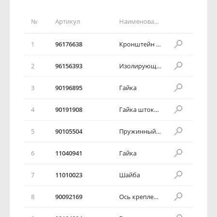
№
Артикул
Наименование детали
1
96176638
Кронштейн подвески педали
2
96156393
Изолирующий диск
3
90196895
Гайка
4
90191908
Гайка штока амортизатора
5
90105504
Пружинный фиксатор
6
11040941
Гайка
7
11010023
Шайба
8
90092169
Ось крепления педали