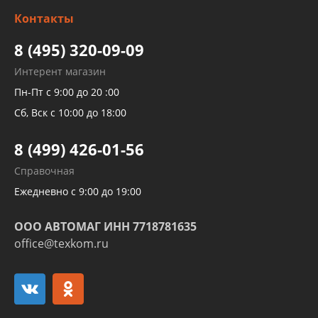
Изготовление и ремонт рукавов
Контакты
Детейлинг
высокого давления
Тормозных трубок
8 (495) 320-09-09
Рукавов гидроусилителей
Интерент магазин
Рукавов компрессоров и турбин
Пн-Пт с 9:00 до 20 :00
Трубок кондиционеров
Сб, Вск с 10:00 до 18:00
Шлангов трубок КПП АКПП
8 (499) 426-01-56
Развертка пайка медных стальных
Справочная
алюминиевых трубок и штуцеров
Ежедневно с 9:00 до 19:00
ООО АВТОМАГ ИНН 7718781635
office@texkom.ru