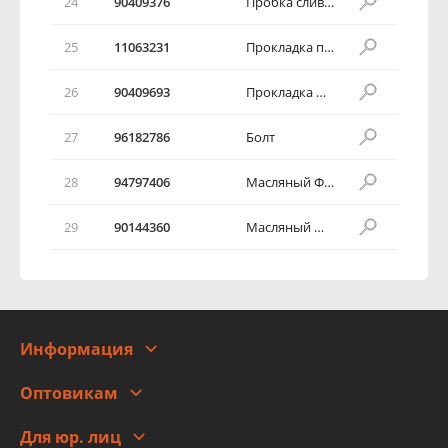
24
90409376
Пробка сливного отверстия
25
11063231
Прокладка пробки
26
90409693
Прокладка масляного поддона
27
96182786
Болт
28
94797406
Масляный Фильтр
29
90144360
Масляный штуцер
Информация
О компании
Оптовикам
Адреса
Сотрудничество
Новости
Для юр. лиц