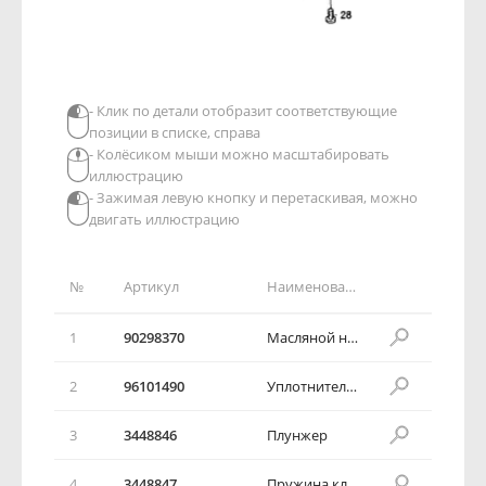
- Клик по детали отобразит соответствующие
позиции в списке, справа
- Колёсиком мыши можно масштабировать
иллюстрацию
- Зажимая левую кнопку и перетаскивая, можно
двигать иллюстрацию
№
Артикул
Наименование детали
1
90298370
Масляной насос
2
96101490
Уплотнительное кольцо коленвала
3
3448846
Плунжер
4
3448847
Пружина клапана