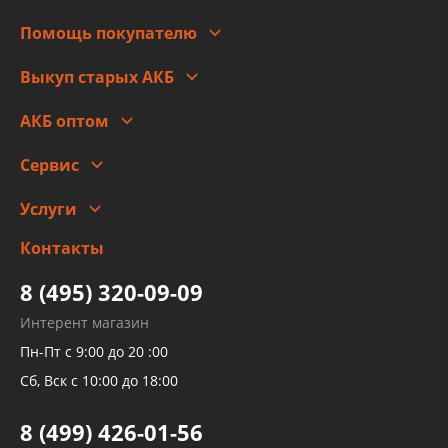
Для юр. лиц
Автоблог
Помощь покупателю
Правовая информация
Что с моим заказом
Выкуп старых АКБ
Оплата
Стоимость
Гарантии и возврат
АКБ оптом
Сотрудничество
Скидки
Сервис
Автомойка и шиномонтаж
Услуги
Заправка кондиционера авто
Изготовление и ремонт рукавов
Контакты
Детейлинг
высокого давления
Тормозных трубок
8 (495) 320-09-09
Рукавов гидроусилителей
Интерент магазин
Рукавов компрессоров и турбин
Пн-Пт с 9:00 до 20 :00
Трубок кондиционеров
Сб, Вск с 10:00 до 18:00
Шлангов трубок КПП АКПП
8 (499) 426-01-56
Развертка пайка медных стальных