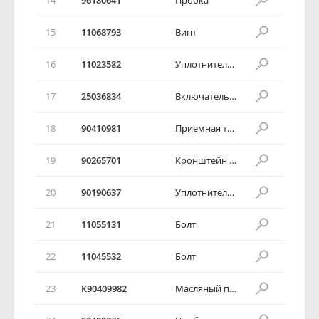
15
11068793
Винт
16
11023582
Уплотнительная шайба
17
25036834
Включатель давления масла
18
90410981
Приемная трубка масляного насоса
19
90265701
Кронштейн приемного трубопровода
20
90190637
Уплотнительное кольцо
21
11055131
Болт
22
11045532
Болт
23
К90409982
Масляный поддон в сборе