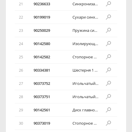
21
90236633
Синхронизатор в сборе
22
90199019
Сухари синхронизатора 1 и 2 передач
23
90250029
Пружина синхронизатора 1 и 2 передач
24
90142580
Изолирующая шайба
25
90142582
Стопорное кольцо
26
90334381
Шестерня 1 -ой передачи в сборе
27
90373752
Игольчатый подшипник
28
90373751
Игольчатый подшипник
29
90142561
Диск главного вала
30
90373019
Стопорное кольцо