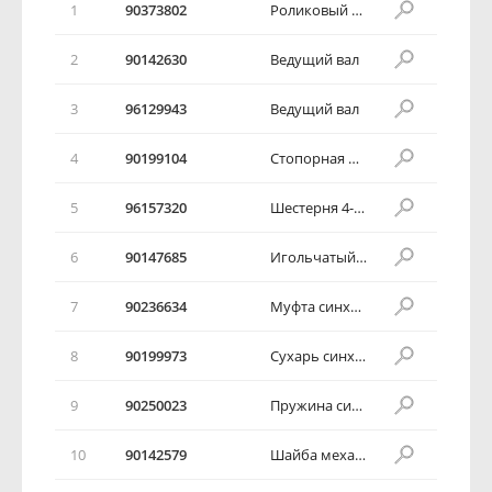
1
90373802
Роликовый подшипник
2
90142630
Ведущий вал
3
96129943
Ведущий вал
4
90199104
Стопорная шайба главного вала
5
96157320
Шестерня 4-ой передачи в сборе
6
90147685
Игольчатый подшипник
7
90236634
Муфта синхронизатора в сборе
8
90199973
Сухарь синхронизатора
9
90250023
Пружина синхронизатора 3 и 4 передач
10
90142579
Шайба механизма сцепления