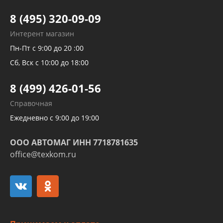
Тормозных трубок
8 (495) 320-09-09
Рукавов гидроусилителей
Интерент магазин
Рукавов компрессоров и турбин
Пн-Пт с 9:00 до 20 :00
Трубок кондиционеров
Сб, Вск с 10:00 до 18:00
Шлангов трубок КПП АКПП
8 (499) 426-01-56
Развертка пайка медных стальных
Справочная
алюминиевых трубок и штуцеров
Ежедневно с 9:00 до 19:00
ООО АВТОМАГ ИНН 7718781635
office@texkom.ru