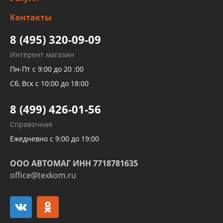
Заправка кондиционера авто
Изготовление и ремонт рукавов
Контакты
Детейлинг
высокого давления
Тормозных трубок
8 (495) 320-09-09
Рукавов гидроусилителей
Интерент магазин
Рукавов компрессоров и турбин
Пн-Пт с 9:00 до 20 :00
Трубок кондиционеров
Сб, Вск с 10:00 до 18:00
Шлангов трубок КПП АКПП
8 (499) 426-01-56
Развертка пайка медных стальных
Справочная
алюминиевых трубок и штуцеров
Ежедневно с 9:00 до 19:00
ООО АВТОМАГ ИНН 7718781635
office@texkom.ru