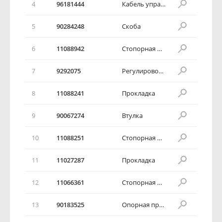
4
96181444
Кабель управления акселератора
5
90284248
Скоба
6
11088942
Стопорная шайба
7
9292075
Регулировочное кольцо
8
11088241
Прокладка
9
90067274
Втулка
10
11088251
Стопорная шайба
11
11027287
Прокладка
12
11066361
Стопорная шайба
13
90183525
Опорная пружина