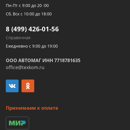
Рукавов компрессоров и турбин
Пн-Пт с 9:00 до 20 :00
Трубок кондиционеров
Сб, Вск с 10:00 до 18:00
Шлангов трубок КПП АКПП
8 (499) 426-01-56
Развертка пайка медных стальных
Справочная
алюминиевых трубок и штуцеров
Ежедневно с 9:00 до 19:00
ООО АВТОМАГ ИНН 7718781635
office@texkom.ru
Принимаем к оплате