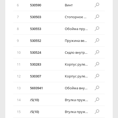
6
530590
Винт
7
530503
Стопорное кольцо
8
530553
Обойма пружины
9
530552
Пружина верхнего подшипника
10
530524
Седло внутреней обоймы подшипника
11
530283
Корпус рулевой колонки
12
530307
Корпус рулевой колонки
13
5693941
Обойма внутреняя
14
/S(10)
Втулка пружины
15
/S(10)
Втулка пружины