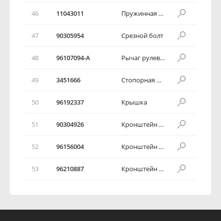
46
11043011
Пружинная шайба
47
90305954
Срезной болт
48
96107094-А
Рычаг рулевой колонки
49
3451666
Стопорная пластинка
50
96192337
Крышка
51
90304926
Кронштейн рулевой колонки
52
96156004
Кронштейн рулевой колонки
53
96210887
Кронштейн рулевой колонки