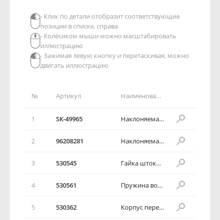
- Клик по детали отобразит соответствующие
позиции в списке, справа
- Колёсиком мыши можно масштабировать
иллюстрацию
- Зажимая левую кнопку и перетаскивая, можно
двигать иллюстрацию
№
Артикул
Наименование детали
1
SК-49965
Наклоняемая рулевая колнка в сборе
2
96208281
Наклоняемая рулевая колнка в сборе
3
530545
Гайка штока амортизатора
4
530561
Пружина возвратная
5
530362
Корпус переключателя сигнала в сборе