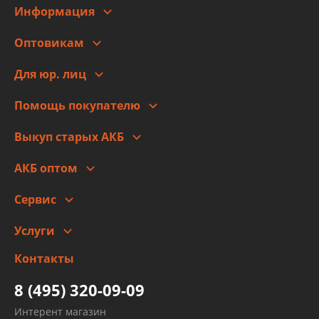
Информация
О компании
Оптовикам
Адреса
Сотрудничество
Новости
Для юр. лиц
Для юр. лиц
Автоблог
Помощь покупателю
Правовая информация
Что с моим заказом
Выкуп старых АКБ
Оплата
Стоимость
Гарантии и возврат
АКБ оптом
Сотрудничество
Скидки
Сервис
Автомойка и шиномонтаж
Услуги
Заправка кондиционера авто
Изготовление и ремонт рукавов
Контакты
Детейлинг
высокого давления
Тормозных трубок
8 (495) 320-09-09
Рукавов гидроусилителей
Интерент магазин