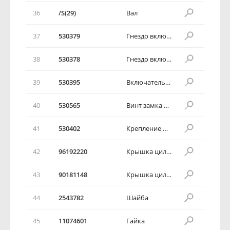
36
/S(29)
Вал
37
530379
Гнездо включателя зажигания в сборе
38
530378
Гнездо включателя зажигания
39
530395
Включатель зажигания
40
530565
Винт замка зажигания
41
530402
Крепление рулевой колонки
42
96192220
Крышка цилиндра замка
43
90181148
Крышка цилиндра замка
44
2543782
Шайба
45
11074601
Гайка