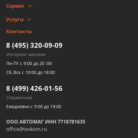
Скидки
Сервис
Автомойка и шиномонтаж
Услуги
Заправка кондиционера авто
Изготовление и ремонт рукавов
Контакты
Детейлинг
высокого давления
Тормозных трубок
8 (495) 320-09-09
Рукавов гидроусилителей
Интерент магазин
Рукавов компрессоров и турбин
Пн-Пт с 9:00 до 20 :00
Трубок кондиционеров
Сб, Вск с 10:00 до 18:00
Шлангов трубок КПП АКПП
8 (499) 426-01-56
Развертка пайка медных стальных
Справочная
алюминиевых трубок и штуцеров
Ежедневно с 9:00 до 19:00
ООО АВТОМАГ ИНН 7718781635
office@texkom.ru