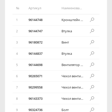
№
Артикул
Наименование детали
1
96144748
Кронштейн радиатора
2
96144747
Втулка
3
96180872
Винт
4
96144837
Втулка
5
96144698
Вентилятор радиатора в сборе (0)
6
90265071
Чехол вентилятора
7
90299558
Чехол вентилятора
8
96143373
Чехол вентилятора
9
90324736
Болт