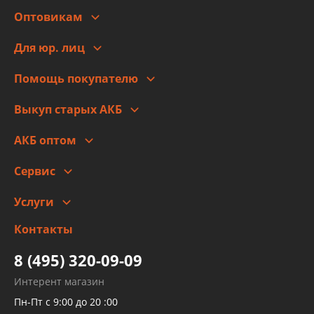
О компании
Оптовикам
Адреса
Сотрудничество
Новости
Для юр. лиц
Для юр. лиц
Автоблог
Помощь покупателю
Правовая информация
Что с моим заказом
Выкуп старых АКБ
Оплата
Стоимость
Гарантии и возврат
АКБ оптом
Сотрудничество
Скидки
Сервис
Автомойка и шиномонтаж
Услуги
Заправка кондиционера авто
Изготовление и ремонт рукавов
Контакты
Детейлинг
высокого давления
Тормозных трубок
8 (495) 320-09-09
Рукавов гидроусилителей
Интерент магазин
Рукавов компрессоров и турбин
Пн-Пт с 9:00 до 20 :00