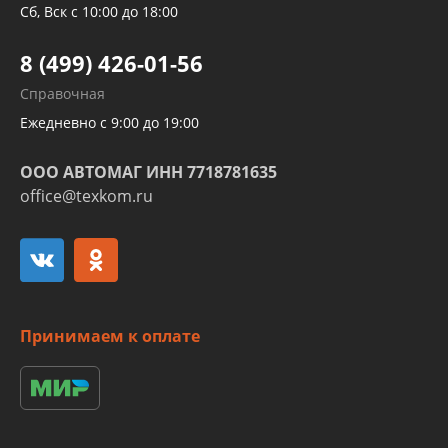
Трубок кондиционеров
Сб, Вск с 10:00 до 18:00
Шлангов трубок КПП АКПП
8 (499) 426-01-56
Развертка пайка медных стальных
Справочная
алюминиевых трубок и штуцеров
Ежедневно с 9:00 до 19:00
ООО АВТОМАГ ИНН 7718781635
office@texkom.ru
Принимаем к оплате