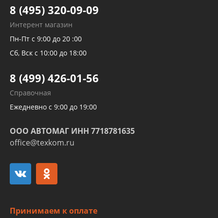
Тормозных трубок
8 (495) 320-09-09
Рукавов гидроусилителей
Интерент магазин
Рукавов компрессоров и турбин
Пн-Пт с 9:00 до 20 :00
Трубок кондиционеров
Сб, Вск с 10:00 до 18:00
Шлангов трубок КПП АКПП
8 (499) 426-01-56
Развертка пайка медных стальных
Справочная
алюминиевых трубок и штуцеров
Ежедневно с 9:00 до 19:00
ООО АВТОМАГ ИНН 7718781635
office@texkom.ru
Принимаем к оплате