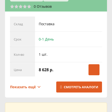
0 Отзывов
Поставка
Склад
0-1 День
Срок
1 шт.
Кол-во
8 628 р.
Цена
Поставка
Склад
Показать ещё
СМОТРЕТЬ АНАЛОГИ
1 День
Срок