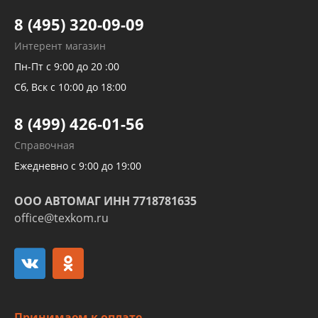
Тормозных трубок
8 (495) 320-09-09
Рукавов гидроусилителей
Интерент магазин
Рукавов компрессоров и турбин
Пн-Пт с 9:00 до 20 :00
Трубок кондиционеров
Сб, Вск с 10:00 до 18:00
Шлангов трубок КПП АКПП
8 (499) 426-01-56
Развертка пайка медных стальных
Справочная
алюминиевых трубок и штуцеров
Ежедневно с 9:00 до 19:00
ООО АВТОМАГ ИНН 7718781635
office@texkom.ru
Принимаем к оплате