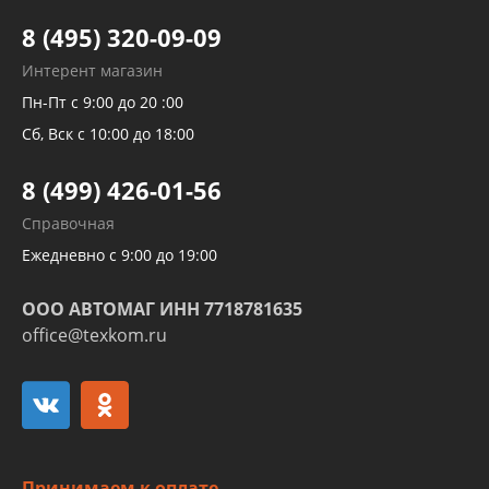
Тормозных трубок
8 (495) 320-09-09
Рукавов гидроусилителей
Интерент магазин
Рукавов компрессоров и турбин
Пн-Пт с 9:00 до 20 :00
Трубок кондиционеров
Сб, Вск с 10:00 до 18:00
Шлангов трубок КПП АКПП
8 (499) 426-01-56
Развертка пайка медных стальных
Справочная
алюминиевых трубок и штуцеров
Ежедневно с 9:00 до 19:00
ООО АВТОМАГ ИНН 7718781635
office@texkom.ru
Принимаем к оплате