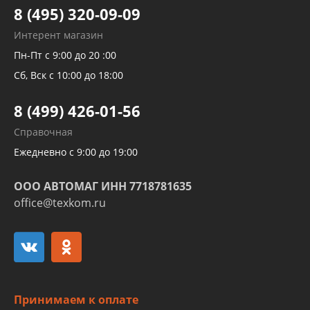
Тормозных трубок
8 (495) 320-09-09
Рукавов гидроусилителей
Интерент магазин
Рукавов компрессоров и турбин
Пн-Пт с 9:00 до 20 :00
Трубок кондиционеров
Сб, Вск с 10:00 до 18:00
Шлангов трубок КПП АКПП
8 (499) 426-01-56
Развертка пайка медных стальных
Справочная
алюминиевых трубок и штуцеров
Ежедневно с 9:00 до 19:00
ООО АВТОМАГ ИНН 7718781635
office@texkom.ru
Принимаем к оплате