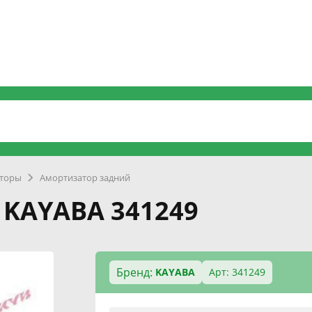
торы
Амортизатор задний
 KAYABA 341249
Бренд:
KAYABA
Арт: 341249