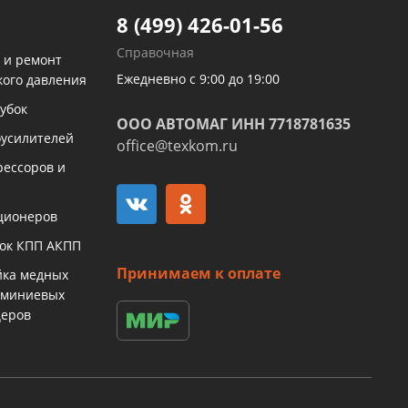
8 (499) 426-01-56
Справочная
 и ремонт
Ежедневно с 9:00 до 19:00
кого давления
убок
ООО АВТОМАГ ИНН 7718781635
оусилителей
office@texkom.ru
рессоров и
ционеров
бок КПП АКПП
Принимаем к оплате
йка медных
юминиевых
церов