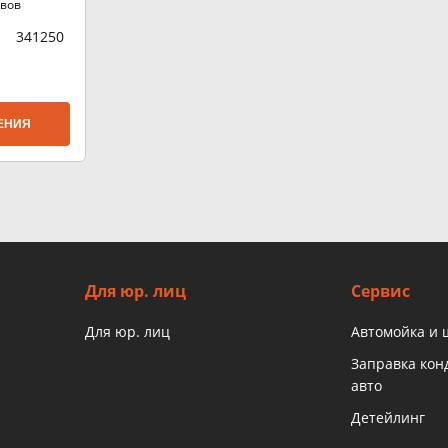
ывов
341250
ЕНИЯ
Для юр. лиц
Сервис
Для юр. лиц
Автомойка и
Заправка ко
авто
Детейлинг