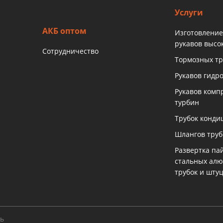
Услуги
АКБ оптом
Изготовление
рукавов высо
Сотрудничество
Тормозных тр
Рукавов гидр
Рукавов комп
турбин
Трубок конди
Шлангов тру
Развертка па
стальных ал
трубок и шту
ть