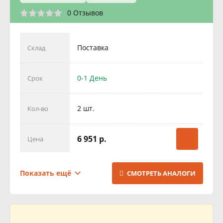
0 Отзывов
Поставка
Склад
0-1 День
Срок
2 шт.
Кол-во
6 951 р.
Цена
Поставка
Склад
Показать ещё
СМОТРЕТЬ АНАЛОГИ
1 День
Срок