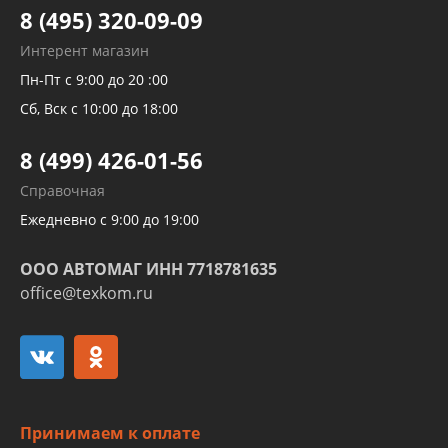
Тормозных трубок
8 (495) 320-09-09
Рукавов гидроусилителей
Интерент магазин
Рукавов компрессоров и турбин
Пн-Пт с 9:00 до 20 :00
Трубок кондиционеров
Сб, Вск с 10:00 до 18:00
Шлангов трубок КПП АКПП
8 (499) 426-01-56
Развертка пайка медных стальных
Справочная
алюминиевых трубок и штуцеров
Ежедневно с 9:00 до 19:00
ООО АВТОМАГ ИНН 7718781635
office@texkom.ru
Принимаем к оплате