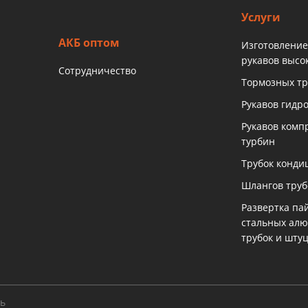
Услуги
АКБ оптом
Изготовление
рукавов высо
Сотрудничество
Тормозных тр
Рукавов гидр
Рукавов комп
турбин
Трубок конди
Шлангов тру
Развертка па
стальных ал
трубок и шту
ть