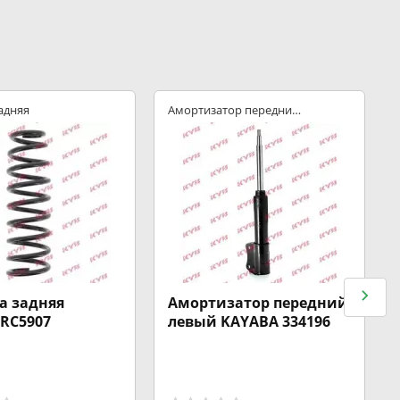
адняя
Амортизатор передний
левый
а задняя
Амортизатор передний
RC5907
левый KAYABA 334196