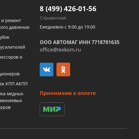
8 (499) 426-01-56
Справочная
 и ремонт
Ежедневно с 9:00 до 19:00
кого давления
убок
ООО АВТОМАГ ИНН 7718781635
оусилителей
office@texkom.ru
рессоров и
ционеров
бок КПП АКПП
Принимаем к оплате
йка медных
юминиевых
церов