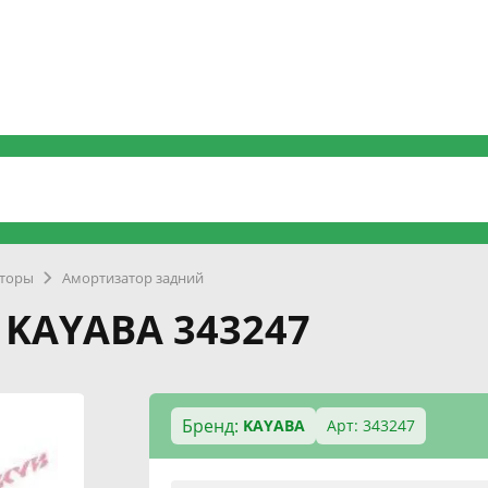
торы
Амортизатор задний
 KAYABA 343247
Бренд:
KAYABA
Арт: 343247