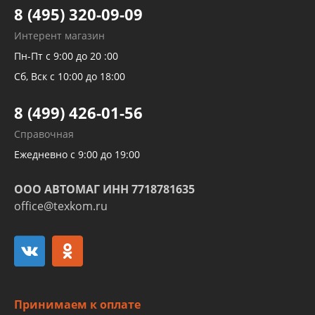
Тормозных трубок
8 (495) 320-09-09
Рукавов гидроусилителей
Интерент магазин
Рукавов компрессоров и турбин
Пн-Пт с 9:00 до 20 :00
Трубок кондиционеров
Сб, Вск с 10:00 до 18:00
Шлангов трубок КПП АКПП
8 (499) 426-01-56
Развертка пайка медных стальных
Справочная
алюминиевых трубок и штуцеров
Ежедневно с 9:00 до 19:00
ООО АВТОМАГ ИНН 7718781635
office@texkom.ru
Принимаем к оплате