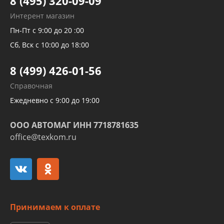
8 (495) 320-09-09
Рукавов гидроусилителей
Интерент магазин
Рукавов компрессоров и турбин
Пн-Пт с 9:00 до 20 :00
Трубок кондиционеров
Сб, Вск с 10:00 до 18:00
Шлангов трубок КПП АКПП
8 (499) 426-01-56
Развертка пайка медных стальных
Справочная
алюминиевых трубок и штуцеров
Ежедневно с 9:00 до 19:00
ООО АВТОМАГ ИНН 7718781635
office@texkom.ru
Принимаем к оплате