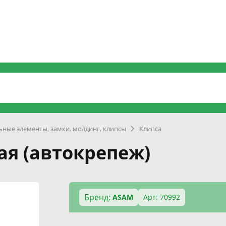
ные элементы, замки, молдинг, клипсы
Клипса
я (автокрепеж)
Бренд:
ASAM
Арт: 70992