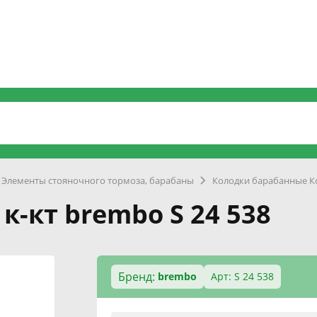
Элементы стояночного тормоза, барабаны
Колодки барабанные К
-кт brembo S 24 538
Бренд:
brembo
Арт: S 24 538