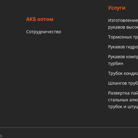
Услуги
АКБ оптом
Изготовление
рукавов высо
Сотрудничество
Тормозных тр
Рукавов гидр
Рукавов комп
турбин
Трубок конди
Шлангов тру
Развертка па
стальных ал
трубок и шту
ть