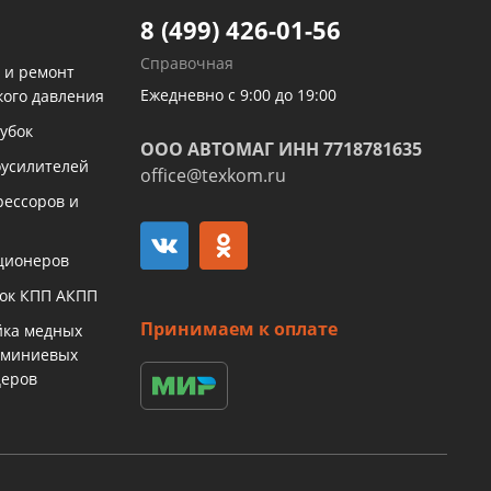
8 (499) 426-01-56
Справочная
 и ремонт
Ежедневно с 9:00 до 19:00
кого давления
убок
ООО АВТОМАГ ИНН 7718781635
оусилителей
office@texkom.ru
рессоров и
ционеров
бок КПП АКПП
Принимаем к оплате
йка медных
юминиевых
церов