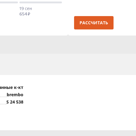
РАССЧИТАТЬ
анные к-кт
brembo
S 24 538