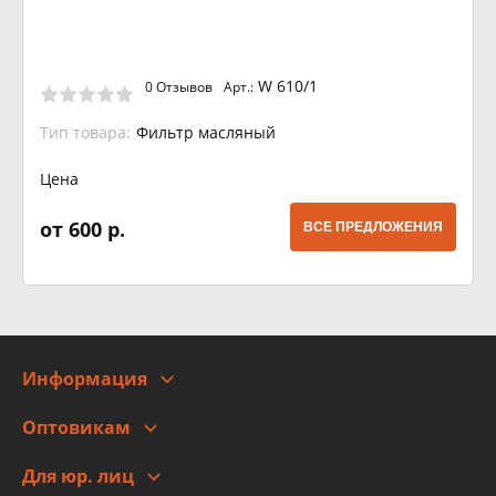
W 610/1
0 Отзывов
Арт.:
Тип товара:
Фильтр масляный
Цена
от 600 р.
ВСЕ ПРЕДЛОЖЕНИЯ
Информация
О компании
Оптовикам
Адреса
Сотрудничество
Новости
Для юр. лиц