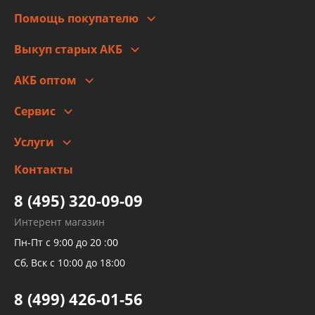
Для юр. лиц
Автоблог
Помощь покупателю
Правовая информация
Что с моим заказом
Выкуп старых АКБ
Оплата
Стоимость
Гарантии и возврат
АКБ оптом
Сотрудничество
Скидки
Сервис
Автомойка и шиномонтаж
Услуги
Заправка кондиционера авто
Изготовление и ремонт рукавов
Контакты
Детейлинг
высокого давления
Тормозных трубок
8 (495) 320-09-09
Рукавов гидроусилителей
Интерент магазин
Рукавов компрессоров и турбин
Пн-Пт с 9:00 до 20 :00
Трубок кондиционеров
Сб, Вск с 10:00 до 18:00
Шлангов трубок КПП АКПП
8 (499) 426-01-56
Развертка пайка медных стальных