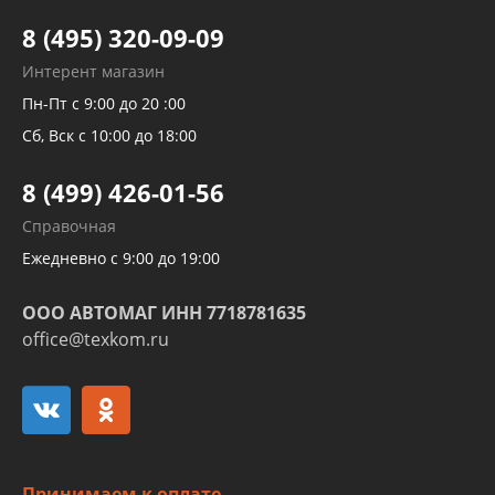
Тормозных трубок
8 (495) 320-09-09
Рукавов гидроусилителей
Интерент магазин
Рукавов компрессоров и турбин
Пн-Пт с 9:00 до 20 :00
Трубок кондиционеров
Сб, Вск с 10:00 до 18:00
Шлангов трубок КПП АКПП
8 (499) 426-01-56
Развертка пайка медных стальных
Справочная
алюминиевых трубок и штуцеров
Ежедневно с 9:00 до 19:00
ООО АВТОМАГ ИНН 7718781635
office@texkom.ru
Принимаем к оплате