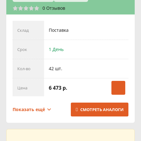
0 Отзывов
Поставка
Склад
1 День
Срок
42 шт.
Кол-во
6 473 р.
Цена
Поставка
Склад
Показать ещё
СМОТРЕТЬ АНАЛОГИ
1 День
Срок