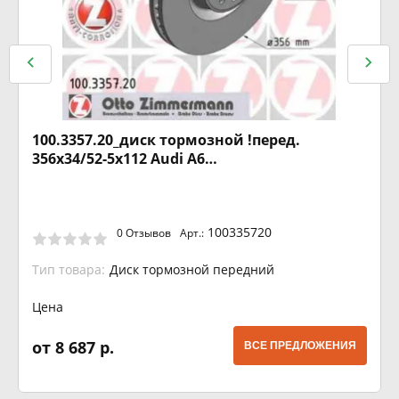
100.3357.20_диск тормозной !перед.
356x34/52-5x112 Audi A6
2.8FSi/3.0TFSi/2.0TDi/3.0TDi 10>
100335720
0 Отзывов
Арт.:
Тип товара:
Диск тормозной передний
Цена
от 8 687 р.
ВСЕ ПРЕДЛОЖЕНИЯ