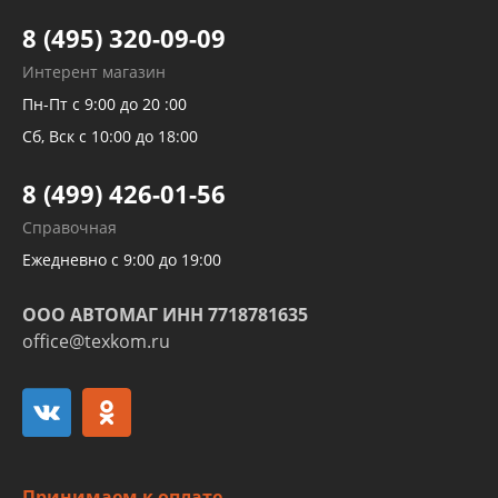
Тормозных трубок
8 (495) 320-09-09
Рукавов гидроусилителей
Интерент магазин
Рукавов компрессоров и турбин
Пн-Пт с 9:00 до 20 :00
Трубок кондиционеров
Сб, Вск с 10:00 до 18:00
Шлангов трубок КПП АКПП
8 (499) 426-01-56
Развертка пайка медных стальных
Справочная
алюминиевых трубок и штуцеров
Ежедневно с 9:00 до 19:00
ООО АВТОМАГ ИНН 7718781635
office@texkom.ru
Принимаем к оплате