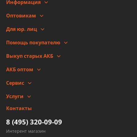
Информация
О компании
Оптовикам
Адреса
Сотрудничество
Новости
Для юр. лиц
Для юр. лиц
Автоблог
Помощь покупателю
Правовая информация
Что с моим заказом
Выкуп старых АКБ
Оплата
Стоимость
Гарантии и возврат
АКБ оптом
Сотрудничество
Скидки
Сервис
Автомойка и шиномонтаж
Услуги
Заправка кондиционера авто
Изготовление и ремонт рукавов
Контакты
Детейлинг
высокого давления
Тормозных трубок
8 (495) 320-09-09
Рукавов гидроусилителей
Интерент магазин