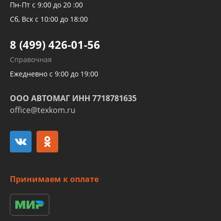
Рукавов компрессоров и турбин
Пн-Пт с 9:00 до 20 :00
Трубок кондиционеров
Сб, Вск с 10:00 до 18:00
Шлангов трубок КПП АКПП
8 (499) 426-01-56
Развертка пайка медных стальных
Справочная
алюминиевых трубок и штуцеров
Ежедневно с 9:00 до 19:00
ООО АВТОМАГ ИНН 7718781635
office@texkom.ru
Принимаем к оплате