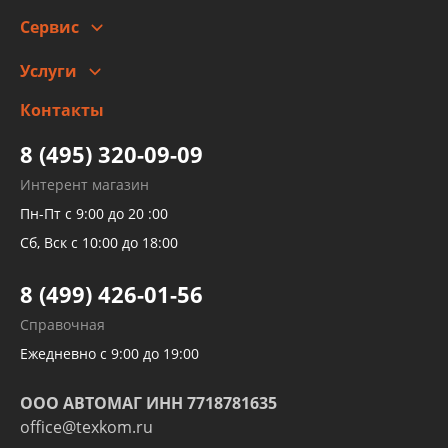
Сотрудничество
Скидки
Сервис
Автомойка и шиномонтаж
Услуги
Заправка кондиционера авто
Изготовление и ремонт рукавов
Контакты
Детейлинг
высокого давления
Тормозных трубок
8 (495) 320-09-09
Рукавов гидроусилителей
Интерент магазин
Рукавов компрессоров и турбин
Пн-Пт с 9:00 до 20 :00
Трубок кондиционеров
Сб, Вск с 10:00 до 18:00
Шлангов трубок КПП АКПП
8 (499) 426-01-56
Развертка пайка медных стальных
Справочная
алюминиевых трубок и штуцеров
Ежедневно с 9:00 до 19:00
ООО АВТОМАГ ИНН 7718781635
office@texkom.ru