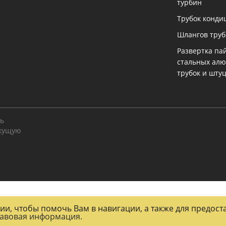
турбин
Трубок конди
Шлангов тру
Развертка па
стальных ал
трубок и шту
ть
екущую
огии, чтобы помочь Вам в навигации, а также для предос
авовая информация.