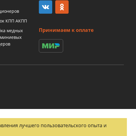
ционеров
бок КПП АКПП
Принимаем к оплате
йка медных
юминиевых
церов
тавления лучшего пользовательского опыта и