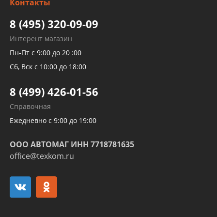
Контакты
Детейлинг
высокого давления
Тормозных трубок
8 (495) 320-09-09
Рукавов гидроусилителей
Интерент магазин
Рукавов компрессоров и турбин
Пн-Пт с 9:00 до 20 :00
Трубок кондиционеров
Сб, Вск с 10:00 до 18:00
Шлангов трубок КПП АКПП
8 (499) 426-01-56
Развертка пайка медных стальных
Справочная
алюминиевых трубок и штуцеров
Ежедневно с 9:00 до 19:00
ООО АВТОМАГ ИНН 7718781635
office@texkom.ru