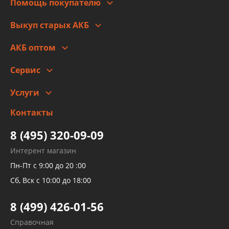
Помощь покупателю
Правовая информация
Что с моим заказом
Выкуп старых АКБ
Оплата
Стоимость
Гарантии и возврат
АКБ оптом
Сотрудничество
Скидки
Сервис
Автомойка и шиномонтаж
Услуги
Заправка кондиционера авто
Изготовление и ремонт рукавов
Контакты
Детейлинг
высокого давления
Тормозных трубок
8 (495) 320-09-09
Рукавов гидроусилителей
Интерент магазин
Рукавов компрессоров и турбин
Пн-Пт с 9:00 до 20 :00
Трубок кондиционеров
Сб, Вск с 10:00 до 18:00
Шлангов трубок КПП АКПП
8 (499) 426-01-56
Развертка пайка медных стальных
Справочная
алюминиевых трубок и штуцеров