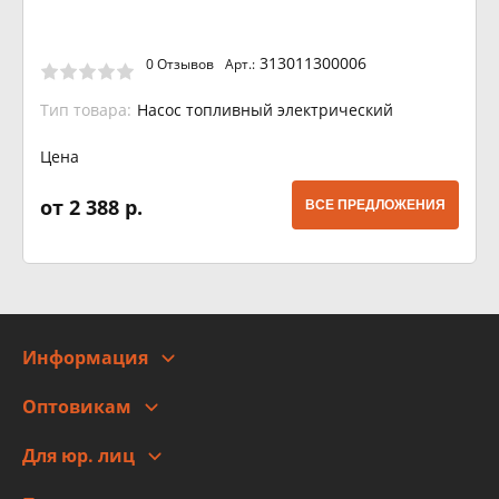
313011300006
0 Отзывов
Арт.:
Тип товара:
Насос топливный электрический
Цена
от 2 388 р.
ВСЕ ПРЕДЛОЖЕНИЯ
Информация
О компании
Оптовикам
Адреса
Сотрудничество
Новости
Для юр. лиц
Для юр. лиц
Автоблог