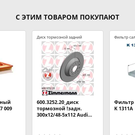
С ЭТИМ ТОВАРОМ ПОКУПАЮТ
Диск тормозной задний
Фильтр са
шный
600.3252.20_диск
Фильтр 
7 009
тормозной !задн.
K 1311A
300x12/48-5x112 Audi
A3/Q3/TT 13>