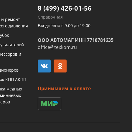
8 (499) 426-01-56
Справочная
 и ремонт
Ежедневно с 9:00 до 19:00
кого давления
убок
ООО АВТОМАГ ИНН 7718781635
оусилителей
office@texkom.ru
рессоров и
ционеров
бок КПП АКПП
Принимаем к оплате
йка медных
юминиевых
церов