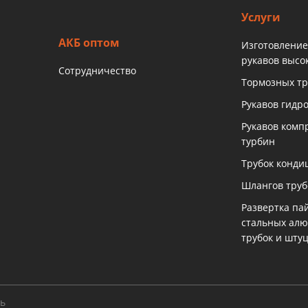
Услуги
АКБ оптом
Изготовление
рукавов высо
Сотрудничество
Тормозных тр
Рукавов гидр
Рукавов комп
турбин
Трубок конди
Шлангов тру
Развертка па
стальных ал
трубок и шту
ть