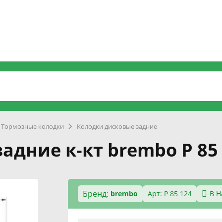
Тормозные колодки
Колодки дисковые задние
адние к-кт brembo P 85
Бренд:
brembo
Арт: P 85 124
В 