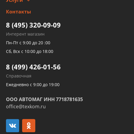
Услуги
Заправка кондиционера авто
Изготовление и ремонт рукавов
Контакты
Детейлинг
высокого давления
Тормозных трубок
8 (495) 320-09-09
Рукавов гидроусилителей
Интерент магазин
Рукавов компрессоров и турбин
Пн-Пт с 9:00 до 20 :00
Трубок кондиционеров
Сб, Вск с 10:00 до 18:00
Шлангов трубок КПП АКПП
8 (499) 426-01-56
Развертка пайка медных стальных
Справочная
алюминиевых трубок и штуцеров
Ежедневно с 9:00 до 19:00
ООО АВТОМАГ ИНН 7718781635
office@texkom.ru