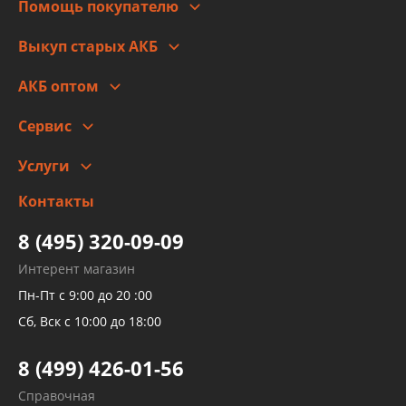
Помощь покупателю
Правовая информация
Что с моим заказом
Выкуп старых АКБ
Оплата
Стоимость
Гарантии и возврат
АКБ оптом
Сотрудничество
Скидки
Сервис
Автомойка и шиномонтаж
Услуги
Заправка кондиционера авто
Изготовление и ремонт рукавов
Контакты
Детейлинг
высокого давления
Тормозных трубок
8 (495) 320-09-09
Рукавов гидроусилителей
Интерент магазин
Рукавов компрессоров и турбин
Пн-Пт с 9:00 до 20 :00
Трубок кондиционеров
Сб, Вск с 10:00 до 18:00
Шлангов трубок КПП АКПП
8 (499) 426-01-56
Развертка пайка медных стальных
Справочная
алюминиевых трубок и штуцеров