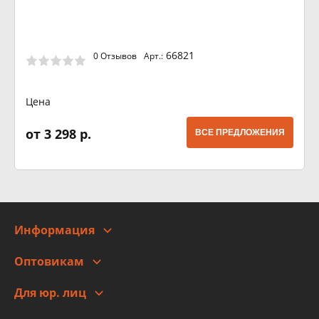
66821
0 Отзывов
Арт.:
Цена
от 3 298 р.
ВСЕ ПРЕДЛОЖЕНИЯ
Информация
О компании
Оптовикам
Адреса
Сотрудничество
Новости
Для юр. лиц
Для юр. лиц
Автоблог