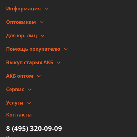
Информация
О компании
Оптовикам
Адреса
Сотрудничество
Новости
Для юр. лиц
Для юр. лиц
Автоблог
Помощь покупателю
Правовая информация
Что с моим заказом
Выкуп старых АКБ
Оплата
Стоимость
Гарантии и возврат
АКБ оптом
Сотрудничество
Скидки
Сервис
Автомойка и шиномонтаж
Услуги
Заправка кондиционера авто
Изготовление и ремонт рукавов
Контакты
Детейлинг
высокого давления
Тормозных трубок
8 (495) 320-09-09
Рукавов гидроусилителей