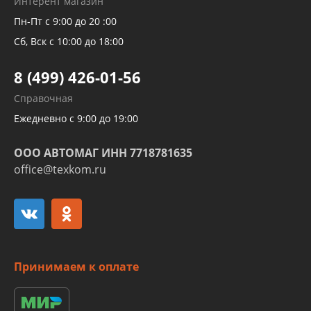
Интерент магазин
Рукавов компрессоров и турбин
Пн-Пт с 9:00 до 20 :00
Трубок кондиционеров
Сб, Вск с 10:00 до 18:00
Шлангов трубок КПП АКПП
8 (499) 426-01-56
Развертка пайка медных стальных
Справочная
алюминиевых трубок и штуцеров
Ежедневно с 9:00 до 19:00
ООО АВТОМАГ ИНН 7718781635
office@texkom.ru
Принимаем к оплате