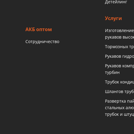
Детейлинг
Услуги
АКБ оптом
Изготовление
рукавов высо
Сотрудничество
Тормозных тр
Рукавов гидр
Рукавов комп
турбин
Трубок конди
Шлангов тру
Развертка па
стальных ал
трубок и шту