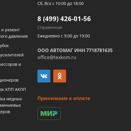
Сб, Вск с 10:00 до 18:00
8 (499) 426-01-56
Справочная
 и ремонт
Ежедневно с 9:00 до 19:00
кого давления
убок
ООО АВТОМАГ ИНН 7718781635
оусилителей
office@texkom.ru
рессоров и
ционеров
бок КПП АКПП
Принимаем к оплате
йка медных
юминиевых
церов