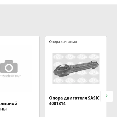
Опора двигателя
а
Опора двигателя SASIC
аливной
4001814
ины