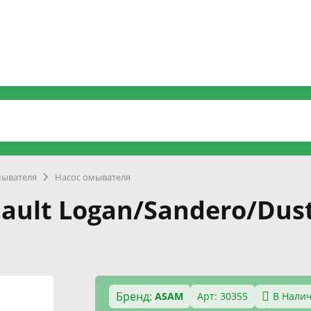
ывателя
Насос омывателя
ult Logan/Sandero/Duste
Бренд:
ASAM
Арт: 30355
В Нали