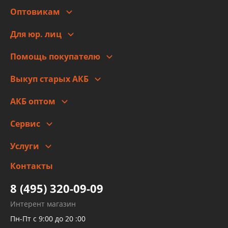
Оптовикам
Адреса
Сотрудничество
Новости
Для юр. лиц
Для юр. лиц
Автоблог
Помощь покупателю
Правовая информация
Что с моим заказом
Выкуп старых АКБ
Оплата
Стоимость
Гарантии и возврат
АКБ оптом
Сотрудничество
Скидки
Сервис
Автомойка и шиномонтаж
Услуги
Заправка кондиционера авто
Изготовление и ремонт рукавов
Контакты
Детейлинг
высокого давления
Тормозных трубок
8 (495) 320-09-09
Рукавов гидроусилителей
Интерент магазин
Рукавов компрессоров и турбин
Пн-Пт с 9:00 до 20 :00