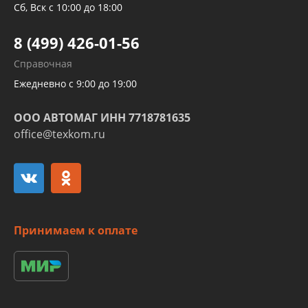
Трубок кондиционеров
Сб, Вск с 10:00 до 18:00
Шлангов трубок КПП АКПП
8 (499) 426-01-56
Развертка пайка медных стальных
Справочная
алюминиевых трубок и штуцеров
Ежедневно с 9:00 до 19:00
ООО АВТОМАГ ИНН 7718781635
office@texkom.ru
Принимаем к оплате