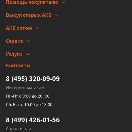
Помощь покупателю
Правовая информация
Что с моим заказом
Выкуп старых АКБ
Оплата
Стоимость
Гарантии и возврат
АКБ оптом
Сотрудничество
Скидки
Сервис
Автомойка и шиномонтаж
Услуги
Заправка кондиционера авто
Изготовление и ремонт рукавов
Контакты
Детейлинг
высокого давления
Тормозных трубок
8 (495) 320-09-09
Рукавов гидроусилителей
Интерент магазин
Рукавов компрессоров и турбин
Пн-Пт с 9:00 до 20 :00
Трубок кондиционеров
Сб, Вск с 10:00 до 18:00
Шлангов трубок КПП АКПП
8 (499) 426-01-56
Развертка пайка медных стальных
Справочная
алюминиевых трубок и штуцеров