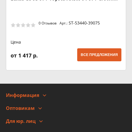
Majesta 91-95 (
ST-53440-39075
0 Отзывов
Арт.:
Цена
от 1 417 р.
ВСЕ ПРЕДЛОЖЕНИЯ
Информация
О компании
Оптовикам
Адреса
Сотрудничество
Новости
Для юр. лиц
Для юр. лиц
Автоблог