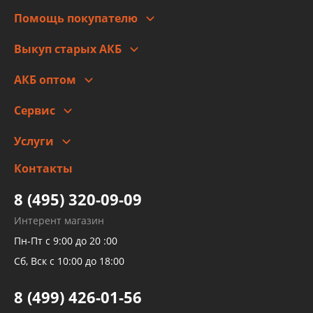
Для юр. лиц
Автоблог
Помощь покупателю
Правовая информация
Что с моим заказом
Выкуп старых АКБ
Оплата
Стоимость
Гарантии и возврат
АКБ оптом
Сотрудничество
Скидки
Сервис
Автомойка и шиномонтаж
Услуги
Заправка кондиционера авто
Изготовление и ремонт рукавов
Контакты
Детейлинг
высокого давления
Тормозных трубок
8 (495) 320-09-09
Рукавов гидроусилителей
Интерент магазин
Рукавов компрессоров и турбин
Пн-Пт с 9:00 до 20 :00
Трубок кондиционеров
Сб, Вск с 10:00 до 18:00
Шлангов трубок КПП АКПП
8 (499) 426-01-56
Развертка пайка медных стальных