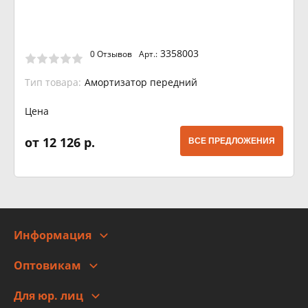
3358003
0 Отзывов
Арт.:
Тип товара:
Амортизатор передний
Цена
от 12 126 р.
ВСЕ ПРЕДЛОЖЕНИЯ
Информация
О компании
Оптовикам
Адреса
Сотрудничество
Новости
Для юр. лиц