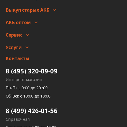
Правовая информация
Что с моим заказом
Выкуп старых АКБ
Оплата
Стоимость
Гарантии и возврат
АКБ оптом
Сотрудничество
Скидки
Сервис
Автомойка и шиномонтаж
Услуги
Заправка кондиционера авто
Изготовление и ремонт рукавов
Контакты
Детейлинг
высокого давления
Тормозных трубок
8 (495) 320-09-09
Рукавов гидроусилителей
Интерент магазин
Рукавов компрессоров и турбин
Пн-Пт с 9:00 до 20 :00
Трубок кондиционеров
Сб, Вск с 10:00 до 18:00
Шлангов трубок КПП АКПП
8 (499) 426-01-56
Развертка пайка медных стальных
Справочная
алюминиевых трубок и штуцеров