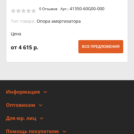
41350-60G00-000
0 Отзывов
Арт.:
Тип товара:
Опора амортизатора
Цена
от 4 615 р.
ВСЕ ПРЕДЛОЖЕНИЯ
Информация
О компании
Оптовикам
Адреса
Сотрудничество
Новости
Для юр. лиц
Для юр. лиц
Автоблог
Помощь покупателю