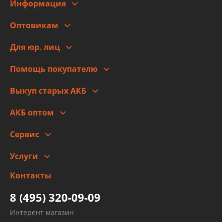
Информация
О компании
Оптовикам
Адреса
Сотрудничество
Новости
Для юр. лиц
Для юр. лиц
Автоблог
Помощь покупателю
Правовая информация
Что с моим заказом
Выкуп старых АКБ
Оплата
Стоимость
Гарантии и возврат
АКБ оптом
Сотрудничество
Скидки
Сервис
Автомойка и шиномонтаж
Услуги
Заправка кондиционера авто
Изготовление и ремонт рукавов
Контакты
Детейлинг
высокого давления
Тормозных трубок
8 (495) 320-09-09
Рукавов гидроусилителей
Интерент магазин