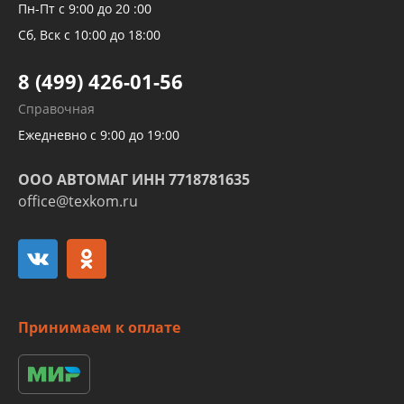
Рукавов компрессоров и турбин
Пн-Пт с 9:00 до 20 :00
Трубок кондиционеров
Сб, Вск с 10:00 до 18:00
Шлангов трубок КПП АКПП
8 (499) 426-01-56
Развертка пайка медных стальных
Справочная
алюминиевых трубок и штуцеров
Ежедневно с 9:00 до 19:00
ООО АВТОМАГ ИНН 7718781635
office@texkom.ru
Принимаем к оплате