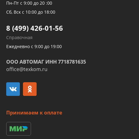
Рукавов компрессоров и турбин
Пн-Пт с 9:00 до 20 :00
Трубок кондиционеров
Сб, Вск с 10:00 до 18:00
Шлангов трубок КПП АКПП
8 (499) 426-01-56
Развертка пайка медных стальных
Справочная
алюминиевых трубок и штуцеров
Ежедневно с 9:00 до 19:00
ООО АВТОМАГ ИНН 7718781635
office@texkom.ru
Принимаем к оплате