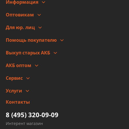
Информация
О компании
Оптовикам
Адреса
Сотрудничество
Новости
Для юр. лиц
Для юр. лиц
Автоблог
Помощь покупателю
Правовая информация
Что с моим заказом
Выкуп старых АКБ
Оплата
Стоимость
Гарантии и возврат
АКБ оптом
Сотрудничество
Скидки
Сервис
Автомойка и шиномонтаж
Услуги
Заправка кондиционера авто
Изготовление и ремонт рукавов
Контакты
Детейлинг
высокого давления
Тормозных трубок
8 (495) 320-09-09
Рукавов гидроусилителей
Интерент магазин