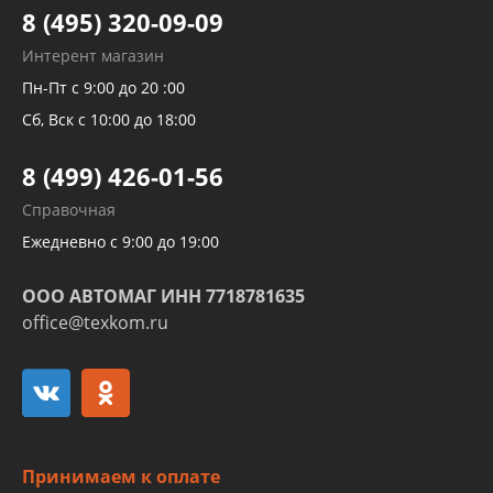
Тормозных трубок
8 (495) 320-09-09
Рукавов гидроусилителей
Интерент магазин
Рукавов компрессоров и турбин
Пн-Пт с 9:00 до 20 :00
Трубок кондиционеров
Сб, Вск с 10:00 до 18:00
Шлангов трубок КПП АКПП
8 (499) 426-01-56
Развертка пайка медных стальных
Справочная
алюминиевых трубок и штуцеров
Ежедневно с 9:00 до 19:00
ООО АВТОМАГ ИНН 7718781635
office@texkom.ru
Принимаем к оплате