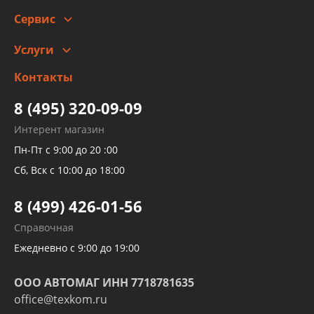
Сотрудничество
Скидки
Сервис
Автомойка и шиномонтаж
Услуги
Заправка кондиционера авто
Изготовление и ремонт рукавов
Контакты
Детейлинг
высокого давления
Тормозных трубок
8 (495) 320-09-09
Рукавов гидроусилителей
Интерент магазин
Рукавов компрессоров и турбин
Пн-Пт с 9:00 до 20 :00
Трубок кондиционеров
Сб, Вск с 10:00 до 18:00
Шлангов трубок КПП АКПП
8 (499) 426-01-56
Развертка пайка медных стальных
Справочная
алюминиевых трубок и штуцеров
Ежедневно с 9:00 до 19:00
ООО АВТОМАГ ИНН 7718781635
office@texkom.ru