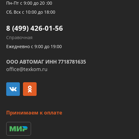
Рукавов компрессоров и турбин
Пн-Пт с 9:00 до 20 :00
Трубок кондиционеров
Сб, Вск с 10:00 до 18:00
Шлангов трубок КПП АКПП
8 (499) 426-01-56
Развертка пайка медных стальных
Справочная
алюминиевых трубок и штуцеров
Ежедневно с 9:00 до 19:00
ООО АВТОМАГ ИНН 7718781635
office@texkom.ru
Принимаем к оплате