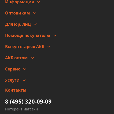
Информация
О компании
Оптовикам
Адреса
Сотрудничество
Новости
Для юр. лиц
Для юр. лиц
Автоблог
Помощь покупателю
Правовая информация
Что с моим заказом
Выкуп старых АКБ
Оплата
Стоимость
Гарантии и возврат
АКБ оптом
Сотрудничество
Скидки
Сервис
Автомойка и шиномонтаж
Услуги
Заправка кондиционера авто
Изготовление и ремонт рукавов
Контакты
Детейлинг
высокого давления
Тормозных трубок
8 (495) 320-09-09
Рукавов гидроусилителей
Интерент магазин