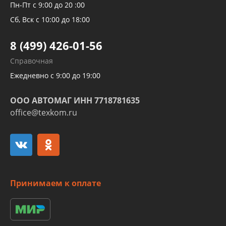
Рукавов компрессоров и турбин
Пн-Пт с 9:00 до 20 :00
Трубок кондиционеров
Сб, Вск с 10:00 до 18:00
Шлангов трубок КПП АКПП
8 (499) 426-01-56
Развертка пайка медных стальных
Справочная
алюминиевых трубок и штуцеров
Ежедневно с 9:00 до 19:00
ООО АВТОМАГ ИНН 7718781635
office@texkom.ru
Принимаем к оплате