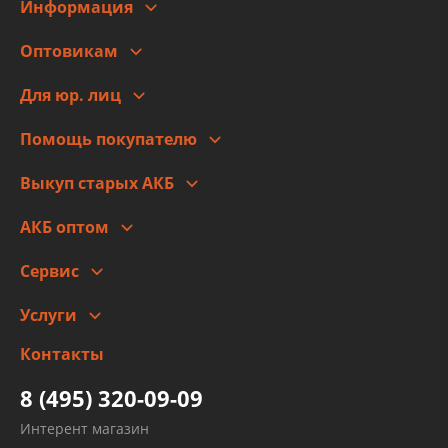
Информация
О компании
Оптовикам
Адреса
Сотрудничество
Новости
Для юр. лиц
Для юр. лиц
Автоблог
Помощь покупателю
Правовая информация
Что с моим заказом
Выкуп старых АКБ
Оплата
Стоимость
Гарантии и возврат
АКБ оптом
Сотрудничество
Скидки
Сервис
Автомойка и шиномонтаж
Услуги
Заправка кондиционера авто
Изготовление и ремонт рукавов
Контакты
Детейлинг
высокого давления
Тормозных трубок
8 (495) 320-09-09
Рукавов гидроусилителей
Интерент магазин