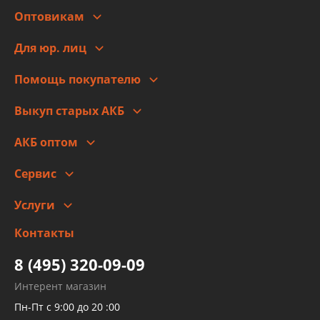
Оптовикам
Адреса
Сотрудничество
Новости
Для юр. лиц
Для юр. лиц
Автоблог
Помощь покупателю
Правовая информация
Что с моим заказом
Выкуп старых АКБ
Оплата
Стоимость
Гарантии и возврат
АКБ оптом
Сотрудничество
Скидки
Сервис
Автомойка и шиномонтаж
Услуги
Заправка кондиционера авто
Изготовление и ремонт рукавов
Контакты
Детейлинг
высокого давления
Тормозных трубок
8 (495) 320-09-09
Рукавов гидроусилителей
Интерент магазин
Рукавов компрессоров и турбин
Пн-Пт с 9:00 до 20 :00