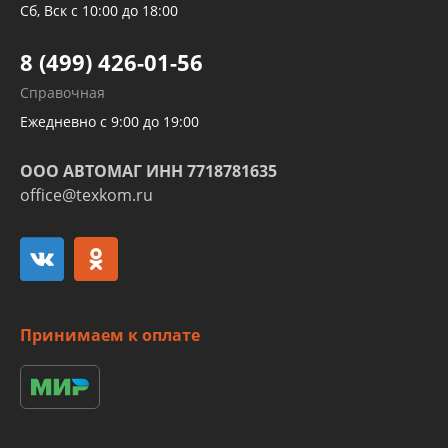
Трубок кондиционеров
Сб, Вск с 10:00 до 18:00
Шлангов трубок КПП АКПП
8 (499) 426-01-56
Развертка пайка медных стальных
Справочная
алюминиевых трубок и штуцеров
Ежедневно с 9:00 до 19:00
ООО АВТОМАГ ИНН 7718781635
office@texkom.ru
Принимаем к оплате