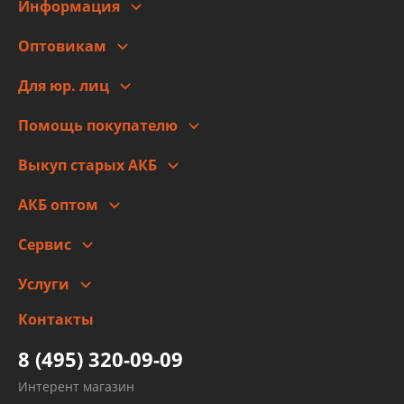
Информация
О компании
Оптовикам
Адреса
Сотрудничество
Новости
Для юр. лиц
Для юр. лиц
Автоблог
Помощь покупателю
Правовая информация
Что с моим заказом
Выкуп старых АКБ
Оплата
Стоимость
Гарантии и возврат
АКБ оптом
Сотрудничество
Скидки
Сервис
Автомойка и шиномонтаж
Услуги
Заправка кондиционера авто
Изготовление и ремонт рукавов
Контакты
Детейлинг
высокого давления
Тормозных трубок
8 (495) 320-09-09
Рукавов гидроусилителей
Интерент магазин