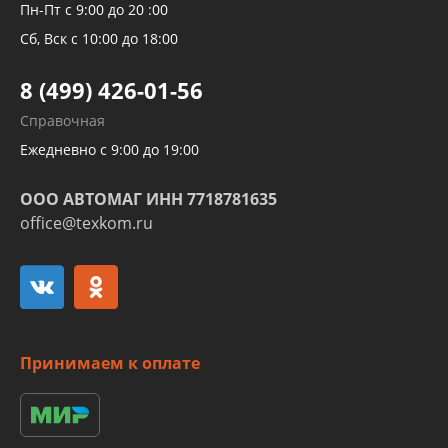
Рукавов компрессоров и турбин
Пн-Пт с 9:00 до 20 :00
Трубок кондиционеров
Сб, Вск с 10:00 до 18:00
Шлангов трубок КПП АКПП
8 (499) 426-01-56
Развертка пайка медных стальных
Справочная
алюминиевых трубок и штуцеров
Ежедневно с 9:00 до 19:00
ООО АВТОМАГ ИНН 7718781635
office@texkom.ru
Принимаем к оплате