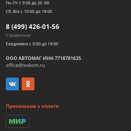
Рукавов компрессоров и турбин
Пн-Пт с 9:00 до 20 :00
Трубок кондиционеров
Сб, Вск с 10:00 до 18:00
Шлангов трубок КПП АКПП
8 (499) 426-01-56
Развертка пайка медных стальных
Справочная
алюминиевых трубок и штуцеров
Ежедневно с 9:00 до 19:00
ООО АВТОМАГ ИНН 7718781635
office@texkom.ru
Принимаем к оплате