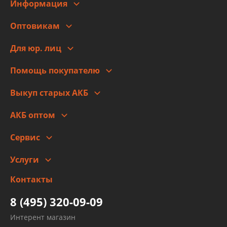
Информация
О компании
Оптовикам
Адреса
Сотрудничество
Новости
Для юр. лиц
Для юр. лиц
Автоблог
Помощь покупателю
Правовая информация
Что с моим заказом
Выкуп старых АКБ
Оплата
Стоимость
Гарантии и возврат
АКБ оптом
Сотрудничество
Скидки
Сервис
Автомойка и шиномонтаж
Услуги
Заправка кондиционера авто
Изготовление и ремонт рукавов
Контакты
Детейлинг
высокого давления
Тормозных трубок
8 (495) 320-09-09
Рукавов гидроусилителей
Интерент магазин