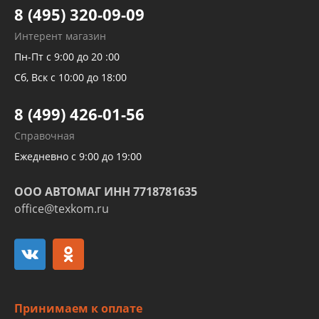
Тормозных трубок
8 (495) 320-09-09
Рукавов гидроусилителей
Интерент магазин
Рукавов компрессоров и турбин
Пн-Пт с 9:00 до 20 :00
Трубок кондиционеров
Сб, Вск с 10:00 до 18:00
Шлангов трубок КПП АКПП
8 (499) 426-01-56
Развертка пайка медных стальных
Справочная
алюминиевых трубок и штуцеров
Ежедневно с 9:00 до 19:00
ООО АВТОМАГ ИНН 7718781635
office@texkom.ru
Принимаем к оплате