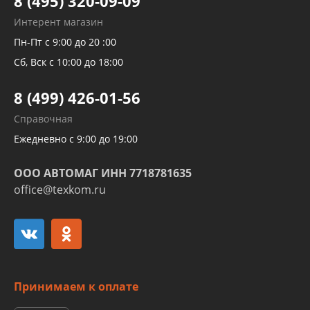
8 (495) 320-09-09
Рукавов гидроусилителей
Интерент магазин
Рукавов компрессоров и турбин
Пн-Пт с 9:00 до 20 :00
Трубок кондиционеров
Сб, Вск с 10:00 до 18:00
Шлангов трубок КПП АКПП
8 (499) 426-01-56
Развертка пайка медных стальных
Справочная
алюминиевых трубок и штуцеров
Ежедневно с 9:00 до 19:00
ООО АВТОМАГ ИНН 7718781635
office@texkom.ru
Принимаем к оплате