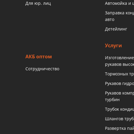
Для юр. лиц
Автомойка и
Заправка ко
авто
Детейлинг
Услуги
АКБ оптом
Изготовление
рукавов высо
Сотрудничество
Тормозных тр
Рукавов гидр
Рукавов комп
турбин
Трубок конди
Шлангов тру
Развертка па