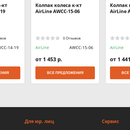
-кт
Колпак колеса к-кт
Колпак 
-19
AirLine AWCC-15-06
AirLine 
ывов
0 Отзывов
CC-14-19
AirLine
AWCC-15-06
AirLine
от 1 453 р.
от 1 441
ЕНИЯ
ВСЕ ПРЕДЛОЖЕНИЯ
ВСЕ
Для юр. лиц
Сервис