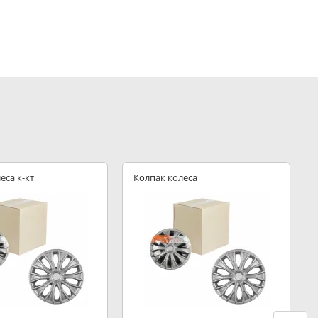
еса к-кт
Колпак колеса