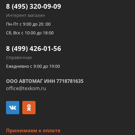
Тормозных трубок
8 (495) 320-09-09
Рукавов гидроусилителей
Интерент магазин
Рукавов компрессоров и турбин
Пн-Пт с 9:00 до 20 :00
Трубок кондиционеров
Сб, Вск с 10:00 до 18:00
Шлангов трубок КПП АКПП
8 (499) 426-01-56
Развертка пайка медных стальных
Справочная
алюминиевых трубок и штуцеров
Ежедневно с 9:00 до 19:00
ООО АВТОМАГ ИНН 7718781635
office@texkom.ru
Принимаем к оплате