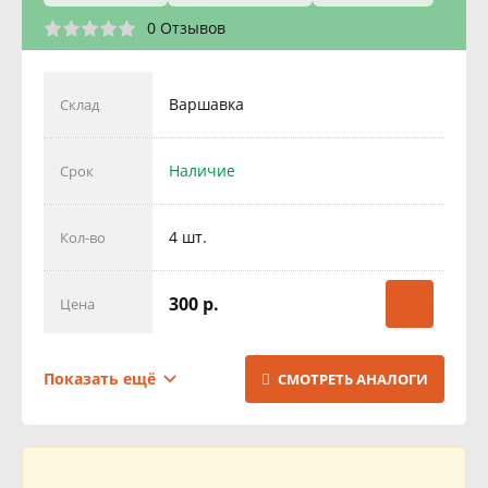
0 Отзывов
Варшавка
Склад
Наличие
Срок
4 шт.
Кол-во
300 р.
Цена
Бутово
Склад
Показать ещё
СМОТРЕТЬ АНАЛОГИ
Наличие
Срок