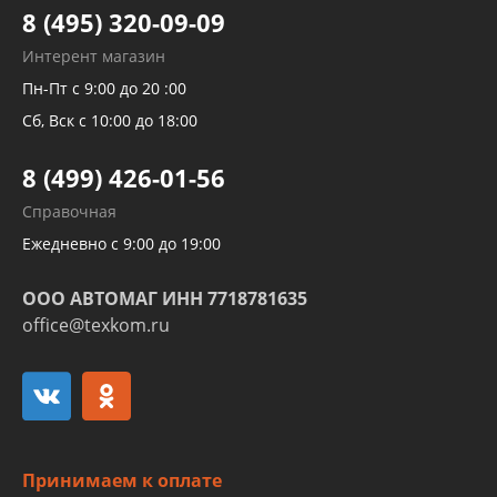
Тормозных трубок
8 (495) 320-09-09
Рукавов гидроусилителей
Интерент магазин
Рукавов компрессоров и турбин
Пн-Пт с 9:00 до 20 :00
Трубок кондиционеров
Сб, Вск с 10:00 до 18:00
Шлангов трубок КПП АКПП
8 (499) 426-01-56
Развертка пайка медных стальных
Справочная
алюминиевых трубок и штуцеров
Ежедневно с 9:00 до 19:00
ООО АВТОМАГ ИНН 7718781635
office@texkom.ru
Принимаем к оплате